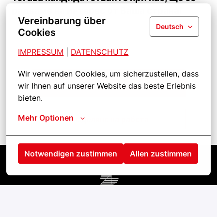
радваме на интерес от Ваша страна!
Vereinbarung über
Deutsch
Cookies
IMPRESSUM
| 
DATENSCHUTZ
Wir verwenden Cookies, um sicherzustellen, dass 
Кандидатствайте
wir Ihnen auf unserer Website das beste Erlebnis 
bieten.
Mehr Optionen
Разделяне на работа
Notwendigen zustimmen
Allen zustimmen
Startseite