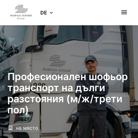
Zum
Inhalt
DE
Startseite
springen
Професионален шофьор
транспорт на дълги
разстояния (м/ж/трети
пол)
на място