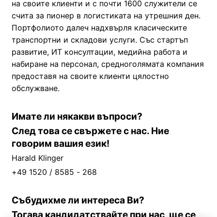
на своите клиенти и с почти 1600 служители се
счита за пионер в логистиката на утрешния ден.
Портфолиото далеч надхвърля класическите
транспортни и складови услуги. Със стартъп
развитие, ИТ консултации, медийна работа и
набиране на персонал, средноголямата компания
предоставя на своите клиенти цялостно
обслужване.
Имате ли някакви въпроси?
След това се свържете с нас. Ние
говорим вашия език!
Harald Klinger
+49 1520 / 8585 - 268
Събудихме ли интереса Ви?
Тогава кандидатствайте при нас, ще се