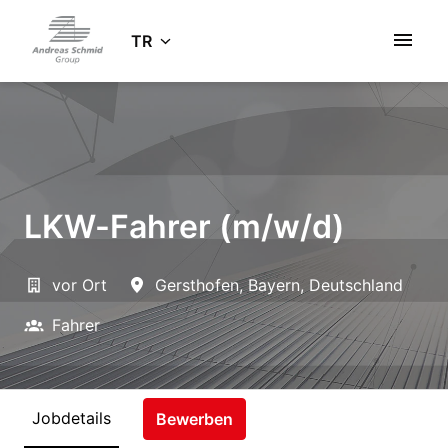
Zum
Inhalt
TR
Startseite
springen
LKW-Fahrer (m/w/d)
vor Ort
Gersthofen
,
Bayern
,
Deutschland
Fahrer
Jobdetails
Bewerben