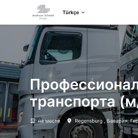
Zum
Inhalt
Türkçe
Startseite
springen
Профессионал
транспорта (м
на месте
Regensburg
,
Бавария
,
Ге