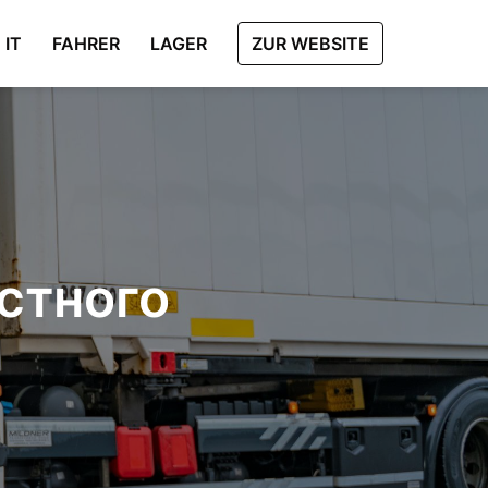
IT
FAHRER
LAGER
ZUR WEBSITE
стного