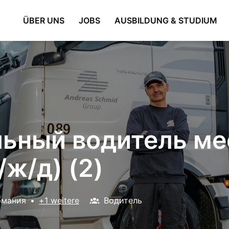
ÜBER UNS
JOBS
AUSBILDUNG & STUDIUM
ьный водитель ме
/ж/д) (2)
рмания
•
+1 weitere
Водитель