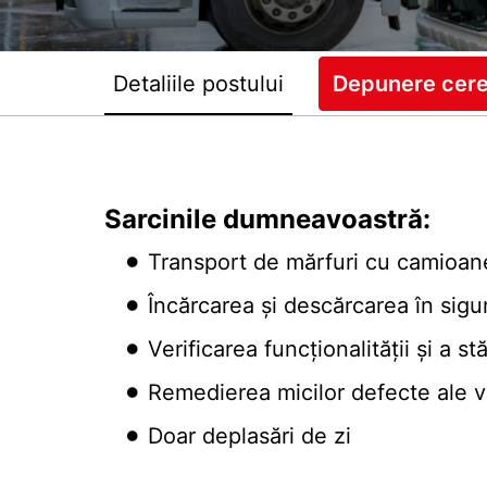
Detaliile postului
Depunere cer
Sarcinile dumneavoastră:
Transport de mărfuri cu camioan
Încărcarea și descărcarea în sigur
Verificarea funcționalității și a st
Remedierea micilor defecte ale v
Doar deplasări de zi