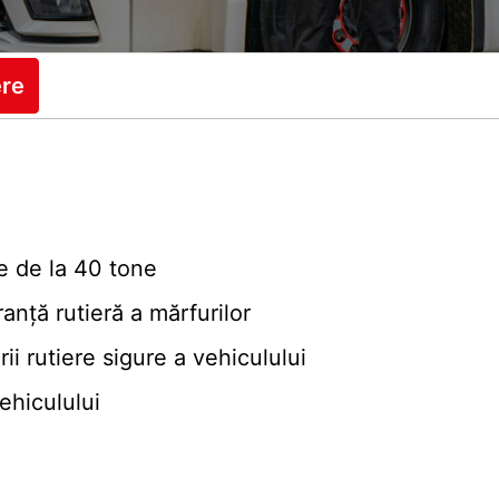
ere
e de la 40 tone
anță rutieră a mărfurilor
ării rutiere sigure a vehiculului
ehiculului