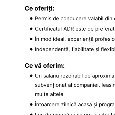
Ce oferiți:
Permis de conducere valabil din 
Certificatul ADR este de preferat
În mod ideal, experiență profesion
Independență, fiabilitate și flexibi
Ce vă oferim:
Un salariu rezonabil de aproximat
subvenționat al companiei, leasin
multe altele
Întoarcere zilnică acasă și progr
Loc de muncă rezistent la situați