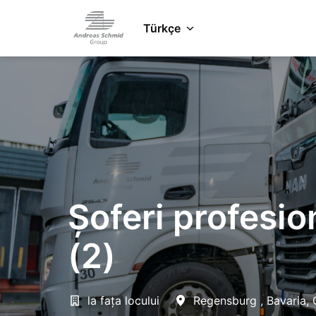
Zum
Inhalt
Türkçe
Startseite
springen
Șoferi profesion
(2)
la fața locului
Regensburg
,
Bavaria
,