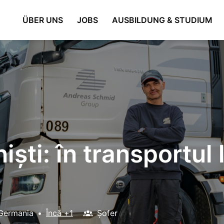
ÜBER UNS
JOBS
AUSBILDUNG & STUDIUM
iști: în transportul 
Germania
•
Încă +1
Șofer