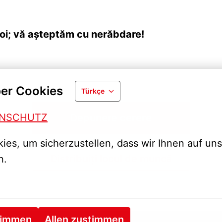
oi; vă așteptăm cu nerăbdare!
er Cookies
Türkçe
ENSCHUTZ
Depunere cerere
es, um sicherzustellen, dass wir Ihnen auf uns
Distribuiți locul de muncă
n.
timmen
Allen zustimmen