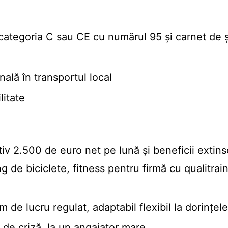
categoria C sau CE cu numărul 95 și carnet de 
ală în transportul local
litate
iv 2.500 de euro net pe lună și beneficii extins
g de biciclete, fitness pentru firmă cu qualitrai
am de lucru regulat, adaptabil flexibil la dorinț
i de criză, la un angajator mare