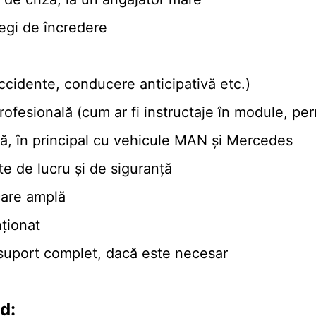
legi de încredere
ccidente, conducere anticipativă etc.)
rofesională (cum ar fi instructaje în module, per
tă, în principal cu vehicule MAN și Mercedes
e de lucru și de siguranță
care amplă
nționat
i suport complet, dacă este necesar
d: