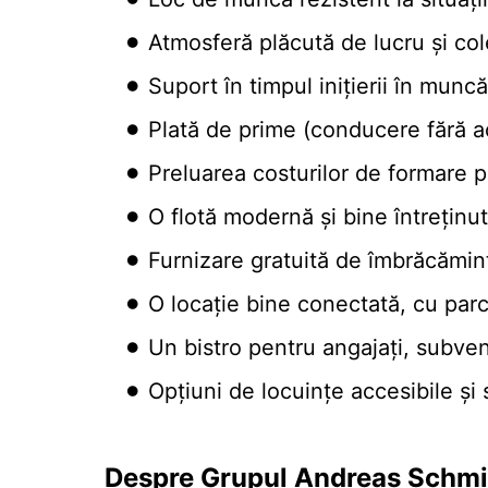
Atmosferă plăcută de lucru și co
Suport în timpul inițierii în muncă
Plată de prime (conducere fără a
Preluarea costurilor de formare p
O flotă modernă și bine întreținu
Furnizare gratuită de îmbrăcămint
O locație bine conectată, cu par
Un bistro pentru angajați, subve
Opțiuni de locuințe accesibile ș
Despre Grupul Andreas Schmi