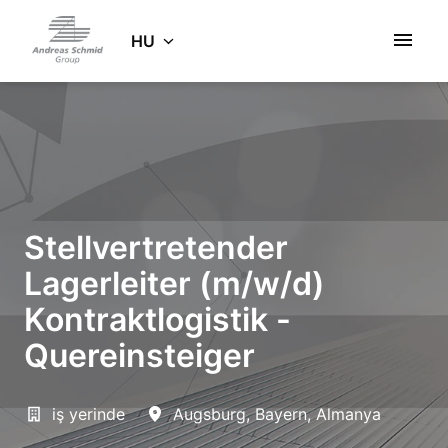
Ugrás
a
HU
Kezdőlap
tartalomhoz
Stellvertretender
Lagerleiter (m/w/d)
Kontraktlogistik -
Quereinsteiger
iş yerinde
Augsburg
,
Bayern
,
Almanya