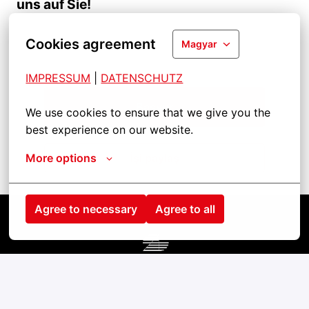
uns auf Sie!
Cookies agreement
Magyar
IMPRESSUM
| 
DATENSCHUTZ
Başvur
We use cookies to ensure that we give you the 
best experience on our website.
More options
İşi paylaş
Agree to necessary
Agree to all
Kezdőlap