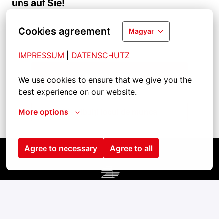
uns auf Sie!
Cookies agreement
Magyar
IMPRESSUM
| 
DATENSCHUTZ
Depunere cerere
We use cookies to ensure that we give you the 
best experience on our website.
More options
Distribuiți locul de muncă
Agree to necessary
Agree to all
Kezdőlap