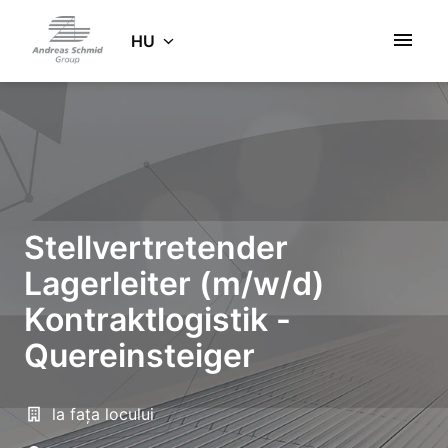
Ugrás
a
HU
Kezdőlap
tartalomhoz
Stellvertretender
Lagerleiter (m/w/d)
Kontraktlogistik -
Quereinsteiger
la fața locului