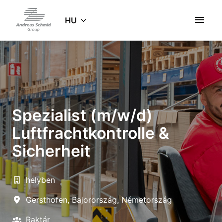
Ugrás
a
HU
Kezdőlap
tartalomhoz
Spezialist (m/w/d)
Luftfrachtkontrolle &
Sicherheit
helyben
Gersthofen
,
Bajorország
,
Németország
Raktár