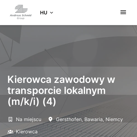
Ugrás
a
HU
Kezdőlap
tartalomhoz
Kierowca zawodowy w
transporcie lokalnym
(m/k/i) (4)
Na miejscu
Gersthofen
,
Bawaria
,
Niemcy
Kierowca