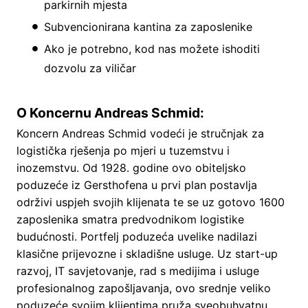
parkirnih mjesta
Subvencionirana kantina za zaposlenike
Ako je potrebno, kod nas možete ishoditi
dozvolu za viličar
O Koncernu Andreas Schmid:
Koncern Andreas Schmid vodeći je stručnjak za
logistička rješenja po mjeri u tuzemstvu i
inozemstvu. Od 1928. godine ovo obiteljsko
poduzeće iz Gersthofena u prvi plan postavlja
održivi uspjeh svojih klijenata te se uz gotovo 1600
zaposlenika smatra predvodnikom logistike
budućnosti. Portfelj poduzeća uvelike nadilazi
klasične prijevozne i skladišne usluge. Uz start-up
razvoj, IT savjetovanje, rad s medijima i usluge
profesionalnog zapošljavanja, ovo srednje veliko
poduzeće svojim klijentima pruža sveobuhvatnu