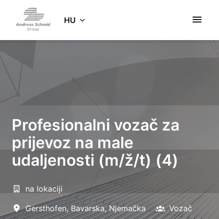
Ugrás
a
HU
Kezdőlap
tartalomhoz
Profesionalni vozač za
prijevoz na male
udaljenosti (m/ž/t) (4)
na lokaciji
Gersthofen
,
Bavarska
,
Njemačka
Vozač