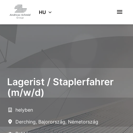
Ugrás
a
HU
Kezdőlap
tartalomhoz
Lagerist / Staplerfahrer
(m/w/d)
helyben
Derching
,
Bajorország
,
Németország