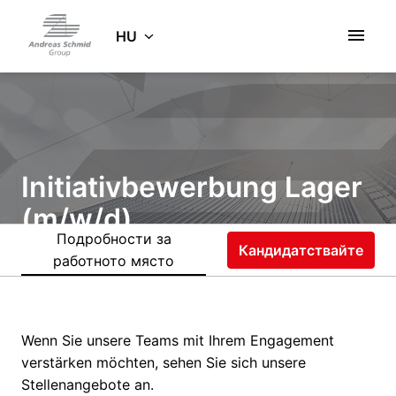
Ugrás
a
HU
Kezdőlap
tartalomhoz
Initiativbewerbung Lager
(m/w/d)
Подробности за
Кандидатствайте
работното място
Гъвкаво местоположение
Gersthofen
,
Байерн
,
Германия
Склад
Wenn Sie unsere Teams mit Ihrem Engagement
verstärken möchten, sehen Sie sich unsere
Stellenangebote an.