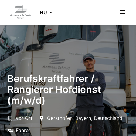
Ugrás
a
HU
Kezdőlap
tartalomhoz
Berufskraftfahrer /
Rangierer Hofdienst
(m/w/d)
vor Ort
Gersthofen
,
Bayern
,
Deutschland
Fahrer