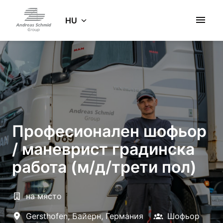
Ugrás
a
HU
Kezdőlap
tartalomhoz
Професионален шофьор
/ маневрист градинска
работа (м/д/трети пол)
на място
Gersthofen
,
Байерн
,
Германия
Шофьор