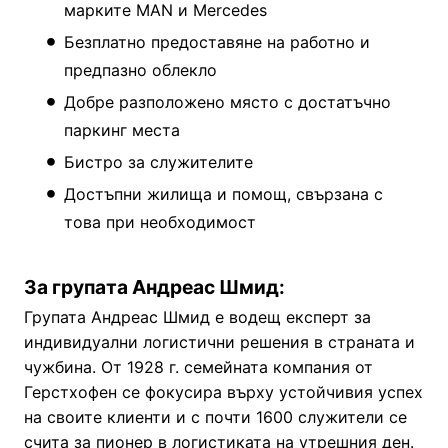
марките MAN и Mercedes
Безплатно предоставяне на работно и
предпазно облекло
Добре разположено място с достатъчно
паркинг места
Бистро за служителите
Достъпни жилища и помощ, свързана с
това при необходимост
За групата Андреас Шмид:
Групата Андреас Шмид е водещ експерт за
индивидуални логистични решения в страната и
чужбина. От 1928 г. семейната компания от
Герстхофен се фокусира върху устойчивия успех
на своите клиенти и с почти 1600 служители се
счита за пионер в логистиката на утрешния ден.