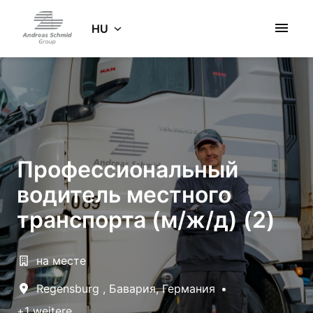
Ugrás
a
HU
Kezdőlap
tartalomhoz
Профессиональный
водитель местного
транспорта (м/ж/д) (2)
на месте
Regensburg
,
Бавария
,
Германия
•
+1 weitere