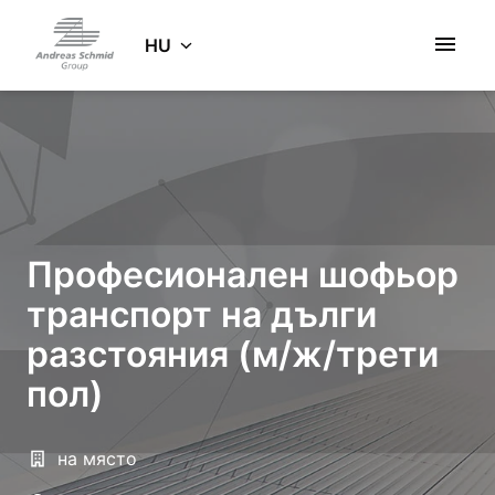
Ugrás
a
HU
Kezdőlap
tartalomhoz
Професионален шофьор
транспорт на дълги
разстояния (м/ж/трети
пол)
на място