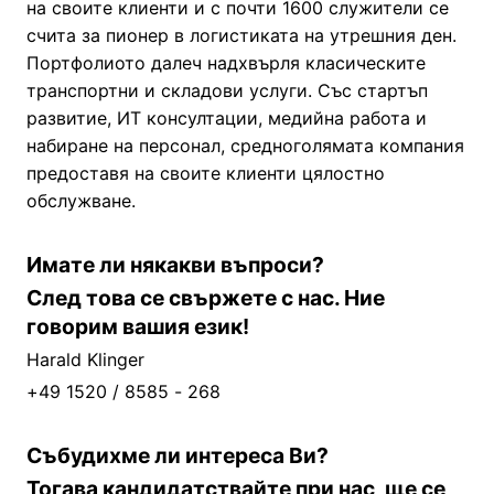
на своите клиенти и с почти 1600 служители се
счита за пионер в логистиката на утрешния ден.
Портфолиото далеч надхвърля класическите
транспортни и складови услуги. Със стартъп
развитие, ИТ консултации, медийна работа и
набиране на персонал, средноголямата компания
предоставя на своите клиенти цялостно
обслужване.
Имате ли някакви въпроси?
След това се свържете с нас. Ние
говорим вашия език!
Harald Klinger
+49 1520 / 8585 - 268
Събудихме ли интереса Ви?
Тогава кандидатствайте при нас, ще се