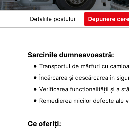
Detaliile postului
Depunere cer
Sarcinile dumneavoastră:
Transportul de mărfuri cu camioan
Încărcarea și descărcarea în sigur
Verificarea funcționalității și a st
Remedierea micilor defecte ale v
Ce oferiți: