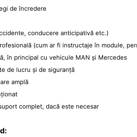
legi de încredere
ccidente, conducere anticipativă etc.)
rofesională (cum ar fi instructaje în module, per
tă, în principal cu vehicule MAN și Mercedes
e de lucru și de siguranță
care amplă
nționat
i suport complet, dacă este necesar
d: