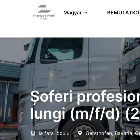
Ugrás
a
Magyar
BEMUTATKO
Kezdőlap
tartalomhoz
Șoferi profesion
lungi (m/f/d) (2
la fața locului
Gersthofen
,
Bavaria
,
G