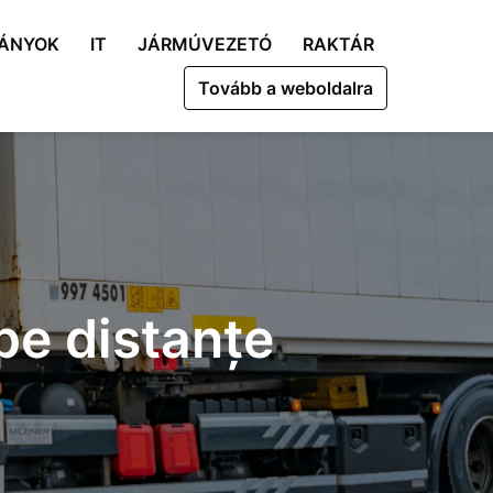
MÁNYOK
IT
JÁRMÚVEZETÓ
RAKTÁR
Tovább a weboldalra
 pe distanțe