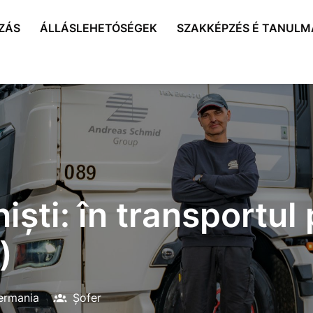
ZÁS
ÁLLÁSLEHETÓSÉGEK
SZAKKÉPZÉS É TANUL
iști: în transportul
)
ermania
Șofer