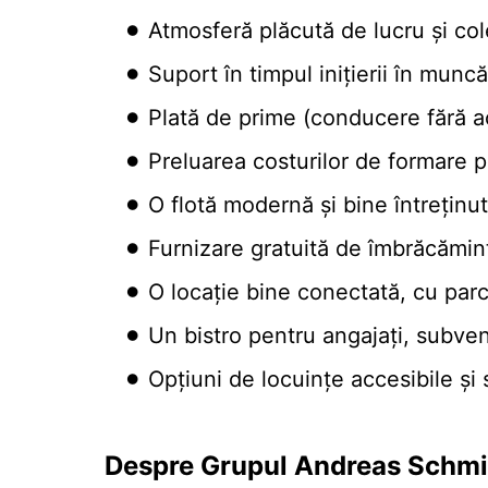
Atmosferă plăcută de lucru și co
Suport în timpul inițierii în muncă
Plată de prime (conducere fără a
Preluarea costurilor de formare p
O flotă modernă și bine întreținu
Furnizare gratuită de îmbrăcămint
O locație bine conectată, cu par
Un bistro pentru angajați, subve
Opțiuni de locuințe accesibile ș
Despre Grupul Andreas Schmi