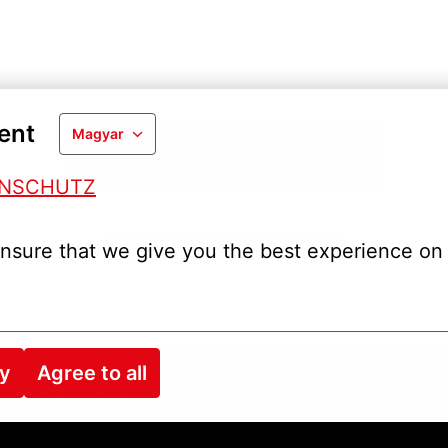
ent
Magyar
Depunere cerere
ENSCHUTZ
Distribuiți locul de muncă
nsure that we give you the best experience on 
ry
Agree to all
es
Datenschutz