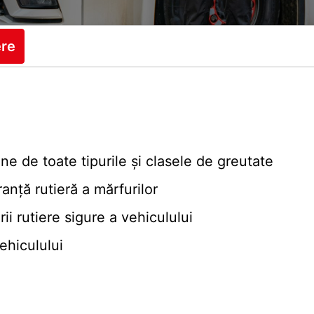
ere
e de toate tipurile și clasele de greutate
anță rutieră a mărfurilor
ării rutiere sigure a vehiculului
ehiculului