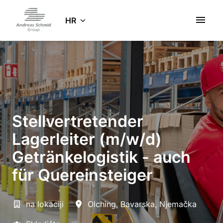
Zum
Inhalt
HR
Startseite
springen
Stellvertretender
Lagerleiter (m/w/d)
Getränkelogistik - auch
für Quereinsteiger
na lokaciji
Olching
,
Bavarska
,
Njemačka