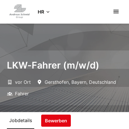
Zum
Inhalt
HR
Startseite
springen
LKW-Fahrer (m/w/d)
vor Ort
Gersthofen
,
Bayern
,
Deutschland
Fahrer
Jobdetails
Bewerben