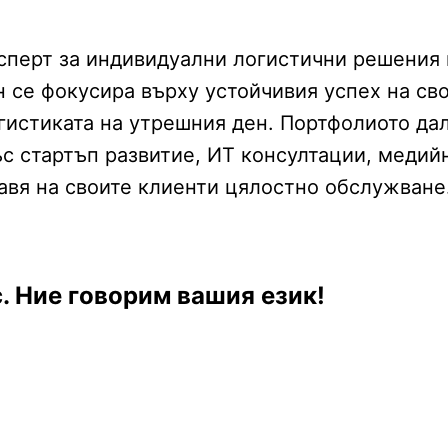
перт за индивидуални логистични решения в 
 се фокусира върху устойчивия успех на сво
огистиката на утрешния ден. Портфолиото да
ъс стартъп развитие, ИТ консултации, медий
авя на своите клиенти цялостно обслужване
. Ние говорим вашия език!