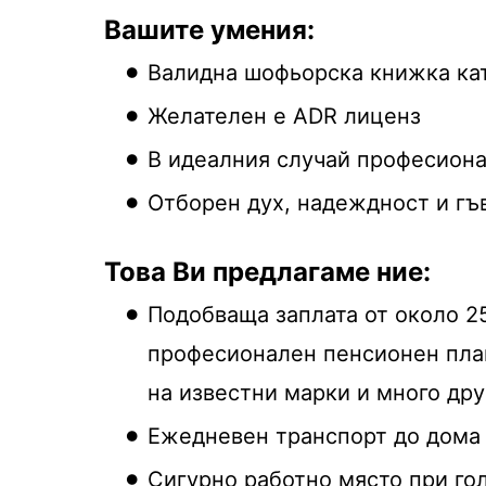
Вашите умения:
Валидна шофьорска книжка кат
Желателен е ADR лиценз
В идеалния случай професиона
Отборен дух, надеждност и гъ
Това Ви предлагаме ние:
Подобваща заплата от около 2
професионален пенсионен план,
на известни марки и много дру
Ежедневен транспорт до дома 
Сигурно работно място при го