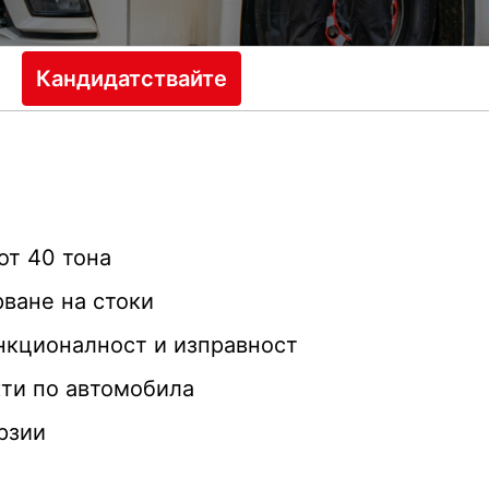
Кандидатствайте
от 40 тона
рване на стоки
нкционалност и изправност
ти по автомобила
рзии