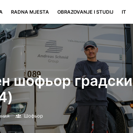
A
RADNA MJESTA
OBRAZOVANJE I STUDIJ
IT
н шофьор градски 
4)
ания
Шофьор