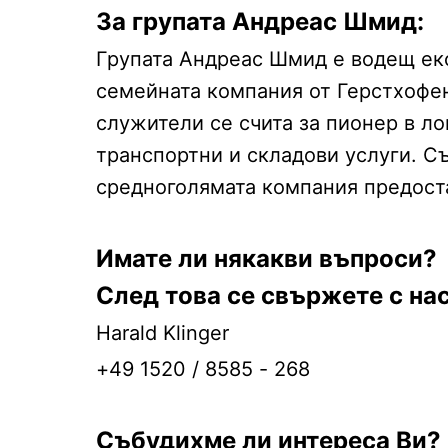
За групата Андреас Шмид:
Групата Андреас Шмид е водещ екс
семейната компания от Герстхофен
служители се счита за пионер в л
транспортни и складови услуги. С
средноголямата компания предост
Имате ли някакви въпроси?
След това се свържете с нас
Harald Klinger
+49 1520 / 8585 - 268
Събудихме ли интереса Ви?