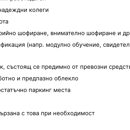
 надеждни колеги
ота
рийно шофиране, внимателно шофиране и др
ификация (напр. модулно обучение, свидетел
, състоящ се предимно от превозни средст
ботно и предпазно облекло
статъчно паркинг места
ързана с това при необходимост