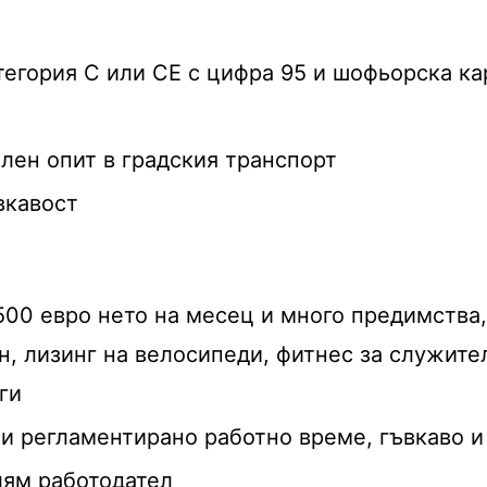
егория C или CE с цифра 95 и шофьорска ка
лен опит в градския транспорт
вкавост
500 евро нето на месец и много предимства
 лизинг на велосипеди, фитнес за служители
ги
и регламентирано работно време, гъвкаво 
лям работодател