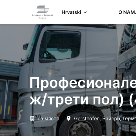
Zum
Inhalt
Hrvatski
O NAM
Startseite
springen
Професионале
ж/трети пол) (
на място
Gersthofen
,
Байерн
,
Герм