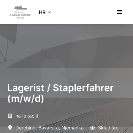
Zum
Inhalt
HR
Startseite
springen
Lagerist / Staplerfahrer
(m/w/d)
na lokaciji
Derching
,
Bavarska
,
Njemačka
Skladište