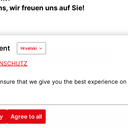
s, wir freuen uns auf Sie!
ent
Hrvatski
Aplikuj
ENSCHUTZ
Udostępnij pracę
nsure that we give you the best experience on 
ry
Agree to all
es
Datenschutz