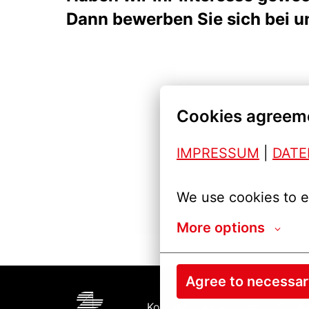
Dann bewerben Sie sich bei un
Cookies agreem
IMPRESSUM
| 
DAT
We use cookies to e
More options
Agree to necessa
Kontakt
Impressum
Cooki