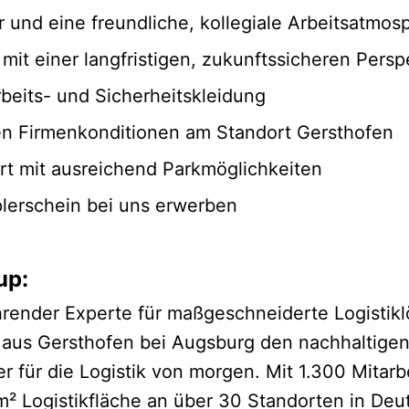
 und eine freundliche, kollegiale Arbeitsatmos
it einer langfristigen, zukunftssicheren Persp
rbeits- und Sicherheitskleidung
igen Firmenkonditionen am Standort Gersthofen
t mit ausreichend Parkmöglichkeiten
plerschein bei uns erwerben
up:
hrender Experte für maßgeschneiderte Logistikl
 aus Gersthofen bei Augsburg den nachhaltigen
ter für die Logistik von morgen. Mit 1.300 Mitar
² Logistikfläche an über 30 Standorten in Deu