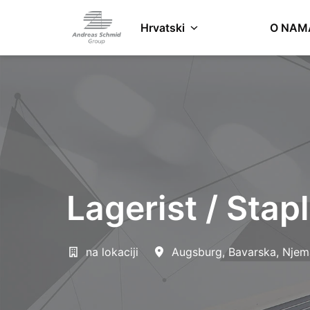
Zum
Inhalt
Hrvatski
O NAM
Startseite
springen
Lagerist / Stap
na lokaciji
Augsburg
,
Bavarska
,
Njem