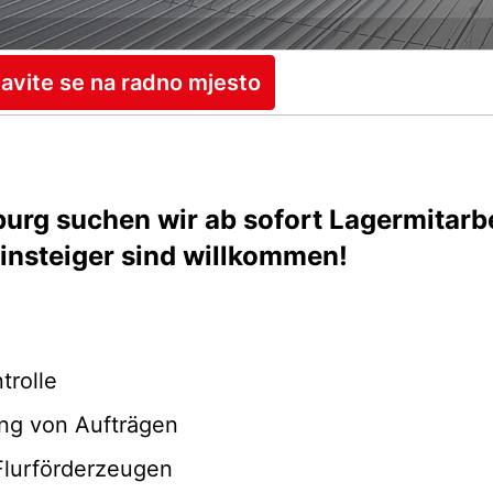
javite se na radno mjesto
urg suchen wir ab sofort Lagermitarbei
einsteiger sind willkommen!
rolle
ng von Aufträgen
Flurförderzeugen