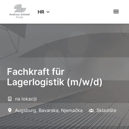
Zum
Inhalt
HR
Startseite
springen
Fachkraft für
Lagerlogistik (m/w/d)
na lokaciji
Augsburg
,
Bavarska
,
Njemačka
Skladište