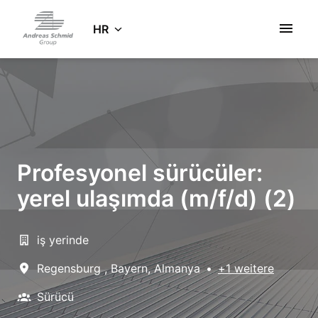
Zum
Inhalt
HR
Startseite
springen
Profesyonel sürücüler:
yerel ulaşımda (m/f/d) (2)
iş yerinde
Regensburg
,
Bayern
,
Almanya
•
+1 weitere
Sürücü