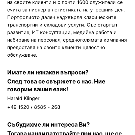
на своите клиенти и с почти 1600 служители се
счита за пионер в логистиката на утрешния ден.
Портфолиото далеч надхвърля класическите
транспортни и складови услуги. Със стартъп
развитие, ИТ консултации, медийна работа и
набиране на персонал, средноголямата компания
предоставя на своите клиенти цялостно
обслужване.
Имате ли някакви въпроси?
След това се свържете с нас. Ние
говорим вашия език!
Harald Klinger
+49 1520 / 8585 - 268
Събудихме ли интереса Ви?
Тогава кандидатствайте при нас, ще се