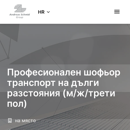
Zum
Inhalt
HR
Startseite
springen
Професионален шофьор
транспорт на дълги
разстояния (м/ж/трети
пол)
на място