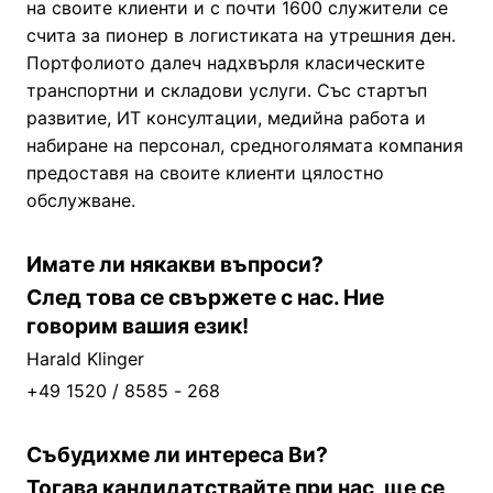
на своите клиенти и с почти 1600 служители се
счита за пионер в логистиката на утрешния ден.
Портфолиото далеч надхвърля класическите
транспортни и складови услуги. Със стартъп
развитие, ИТ консултации, медийна работа и
набиране на персонал, средноголямата компания
предоставя на своите клиенти цялостно
обслужване.
Имате ли някакви въпроси?
След това се свържете с нас. Ние
говорим вашия език!
Harald Klinger
+49 1520 / 8585 - 268
Събудихме ли интереса Ви?
Тогава кандидатствайте при нас, ще се