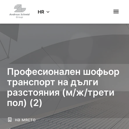
Zum
Inhalt
HR
Startseite
springen
Професионален шофьор
транспорт на дълги
разстояния (м/ж/трети
пол) (2)
на място