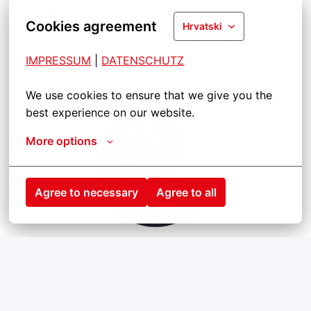
„Kao prvo, ono što mene kao mehaničara najviše 
Cookies agreement
oduševljava jest činjenica što su hale opremljene 
Hrvatski
najsuvremenijom tehnologijom i vozilima. Kao drugo, 
IMPRESSUM
odlično je što putem upravljanja idejama svatko 
| 
DATENSCHUTZ
može iznijeti svoje prijedloge te tako aktivno 
sudjelovati u procesu daljnjeg razvoja poduzeća.”
We use cookies to ensure that we give you the 
best experience on our website.
More options
Agree to necessary
Agree to all
Walter Fischer
Profesionalni vozač
„Meni su pouzdanost i fleksibilnost iznimno važni 