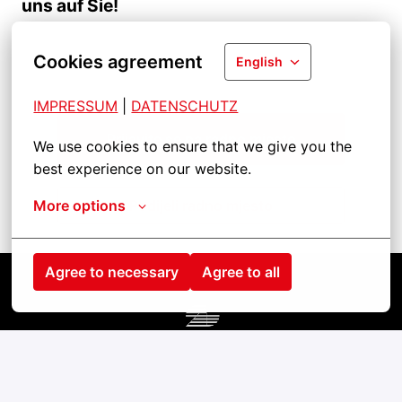
uns auf Sie!
Cookies agreement
English
IMPRESSUM
| 
DATENSCHUTZ
Prijavite se na radno mjesto
We use cookies to ensure that we give you the 
best experience on our website.
More options
Podijeli radno mjesto
Agree to necessary
Agree to all
Homepage