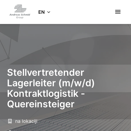
Skip
to
EN
Homepage
content
Stellvertretender
Lagerleiter (m/w/d)
Kontraktlogistik -
Quereinsteiger
na lokaciji