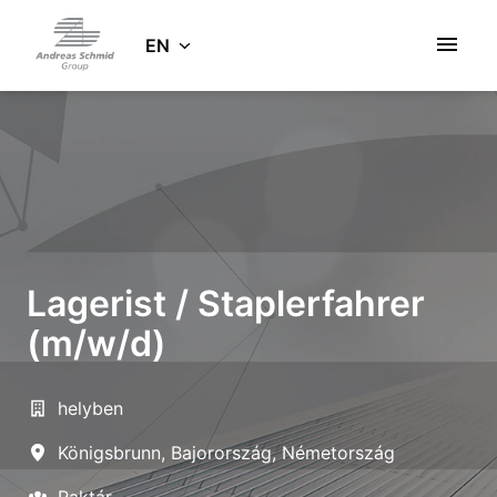
Skip
to
EN
Homepage
content
Lagerist / Staplerfahrer
(m/w/d)
helyben
Königsbrunn
,
Bajorország
,
Németország
Raktár