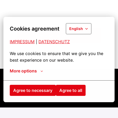
Cookies agreement
English
Prijavite se na radno mjesto
IMPRESSUM
| 
DATENSCHUTZ
We use cookies to ensure that we give you the 
Podijeli radno mjesto
best experience on our website.
More options
Agree to necessary
Agree to all
Homepage
contact