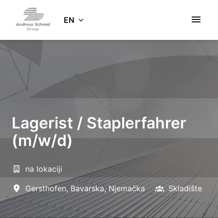
Skip
to
EN
Homepage
content
Lagerist / Staplerfahrer
(m/w/d)
na lokaciji
Gersthofen
,
Bavarska
,
Njemačka
Skladište