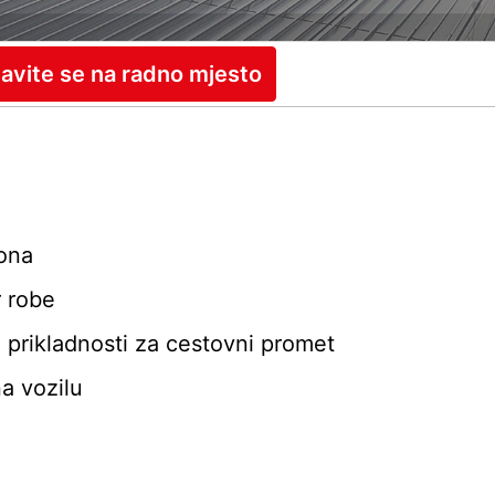
javite se na radno mjesto
ona
r robe
e prikladnosti za cestovni promet
a vozilu