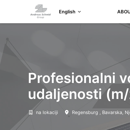
Skip
to
English
ABOU
Homepage
content
Profesionalni v
udaljenosti (m/
na lokaciji
Regensburg
,
Bavarska
,
N