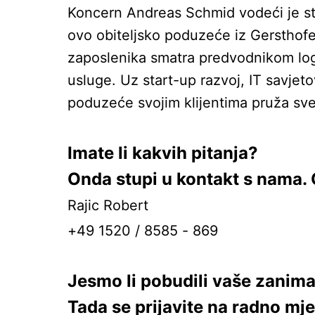
Koncern Andreas Schmid vodeći je str
ovo obiteljsko poduzeće iz Gersthofen
zaposlenika smatra predvodnikom logi
usluge. Uz start-up razvoj, IT savjet
poduzeće svojim klijentima pruža sv
Imate li kakvih pitanja?
Onda stupi u kontakt s nama. 
Rajic Robert
+49 1520 / 8585 - 869
Jesmo li pobudili vaše zanim
Tada se prijavite na radno mj