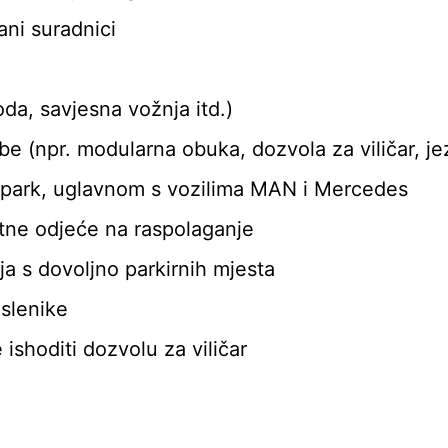
ni suradnici
da, savjesna vožnja itd.)
be (npr. modularna obuka, dozvola za viličar, jez
 park, uglavnom s vozilima MAN i Mercedes
itne odjeće na raspolaganje
a s dovoljno parkirnih mjesta
slenike
ishoditi dozvolu za viličar