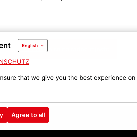
ent
English
Prijavite se na radno mjesto
ENSCHUTZ
Podijeli radno mjesto
nsure that we give you the best experience on 
ry
Agree to all
privacy