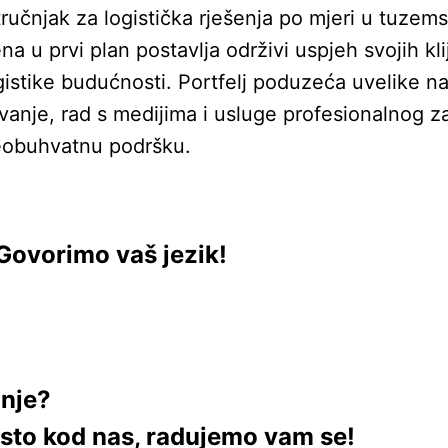
učnjak za logistička rješenja po mjeri u tuzem
a u prvi plan postavlja održivi uspjeh svojih kl
stike budućnosti. Portfelj poduzeća uvelike nad
ovanje, rad s medijima i usluge profesionalnog z
eobuhvatnu podršku.
Govorimo vaš jezik!
anje?
esto kod nas, radujemo vam se!