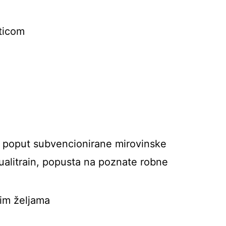
rticom
 poput subvencionirane mirovinske
ualitrain, popusta na poznate robne
šim željama