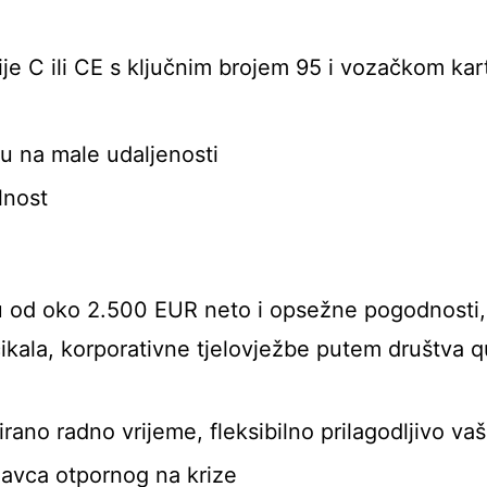
je C ili CE s ključnim brojem 95 i vozačkom ka
zu na male udaljenosti
lnost
u od oko 2.500 EUR neto i opsežne pogodnosti,
ikala, korporativne tjelovježbe putem društva q
rano radno vrijeme, fleksibilno prilagodljivo va
avca otpornog na krize