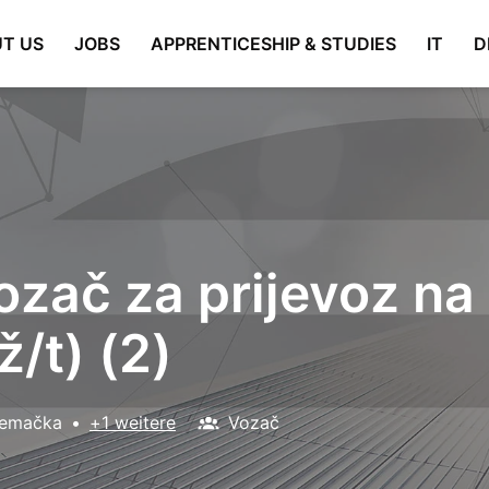
T US
JOBS
APPRENTICESHIP & STUDIES
IT
D
ozač za prijevoz na
ž/t) (2)
jemačka
•
+1 weitere
Vozač