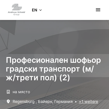
Skip
to
EN
Homepage
content
Професионален шофьор
градски транспорт (м/
ж/трети пол) (2)
на място
Regensburg
,
Байерн
,
Германия
•
+1 weitere