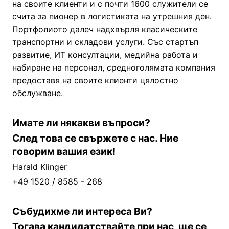
на своите клиенти и с почти 1600 служители се
счита за пионер в логистиката на утрешния ден.
Портфолиото далеч надхвърля класическите
транспортни и складови услуги. Със стартъп
развитие, ИТ консултации, медийна работа и
набиране на персонал, средноголямата компания
предоставя на своите клиенти цялостно
обслужване.
Имате ли някакви въпроси?
След това се свържете с нас. Ние
говорим вашия език!
Harald Klinger
+49 1520 / 8585 - 268
Събудихме ли интереса Ви?
Тогава кандидатствайте при нас, ще се