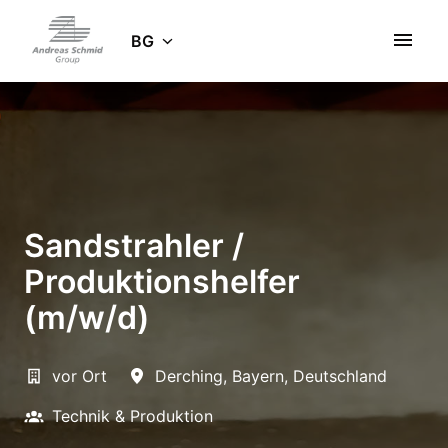
Zum
Inhalt
BG
Startseite
springen
Sandstrahler /
Produktionshelfer
(m/w/d)
vor Ort
Derching
,
Bayern
,
Deutschland
Technik & Produktion