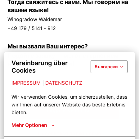
Тогда свяжитесь с нами. Мы говорим на
вашем языке!
Winogradow Waldemar
+49 179 / 5141 - 912
Мы вызвали Ваш интерес?
Подайте заявку — мы с нетерпением
Vereinbarung über
ждем встречи с Вами!
Български
Cookies
IMPRESSUM
| 
DATENSCHUTZ
Wir verwenden Cookies, um sicherzustellen, dass 
wir Ihnen auf unserer Website das beste Erlebnis 
Подать заявление
bieten.
Mehr Optionen
Поделиться должностью