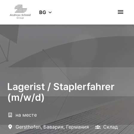
Zum
Inhalt
BG
Startseite
springen
Lagerist / Staplerfahrer
(m/w/d)
на месте
Gersthofen
,
Бавария
,
Германия
Склад