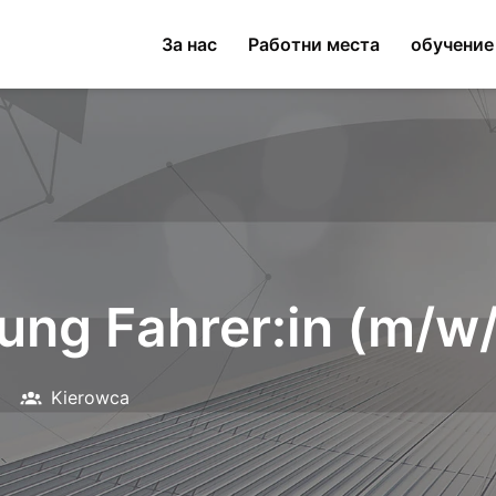
За нас
Работни места
обучение
bung Fahrer:in (m/w
Kierowca