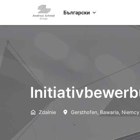
Zum
Inhalt
Български
Startseite
springen
Initiativbewer
Zdalnie
Gersthofen
,
Bawaria
,
Niemcy