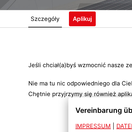
Szczegóły
Aplikuj
Jeśli chciał(a)byś wzmocnić nasze z
Nie ma tu nic odpowiedniego dla Cie
Chętnie przyjrzymy się również aplika
Vereinbarung üb
IMPRESSUM
| 
DAT