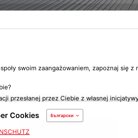
espoły swoim zaangażowaniem, zapoznaj się z n
bie?
cji przesłanej przez Ciebie z własnej inicjatywy
er Cookies
Български
Aplikuj
ENSCHUTZ