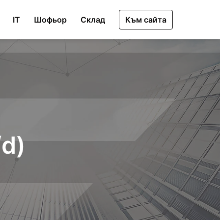
IT
Шофьор
Склад
Към сайта
/d)