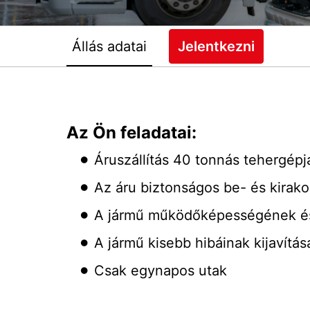
Állás adatai
Jelentkezni
Az Ön feladatai:
Áruszállítás 40 tonnás tehergép
Az áru biztonságos be- és kirak
A jármű működőképességének és 
A jármű kisebb hibáinak kijavítás
Csak egynapos utak