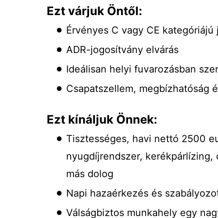
Ezt várjuk Öntől:
Érvényes C vagy CE kategóriájú j
ADR-jogosítvány elvárás
Ideálisan helyi fuvarozásban szer
Csapatszellem, megbízhatóság é
Ezt kínáljuk Önnek:
Tisztességes, havi nettó 2500 eur
nyugdíjrendszer, kerékpárlízing
más dolog
Napi hazaérkezés és szabályozot
Válságbiztos munkahely egy nag