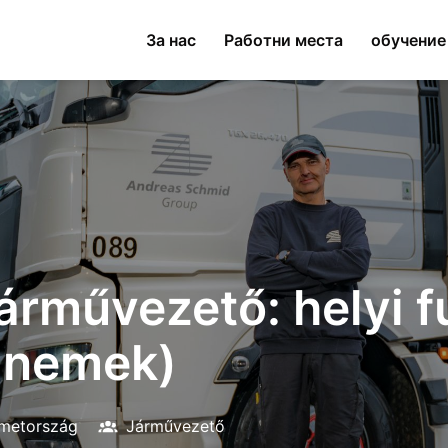
За нас
Работни места
обучение
rművezető: helyi fu
e nemek)
metország
Járművezető