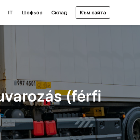
IT
Шофьор
Склад
Към сайта
varozás (férfi