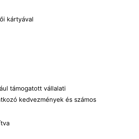
ői kártyával
ul támogatott vállalati
vonatkozó kedvezmények és számos
ítva