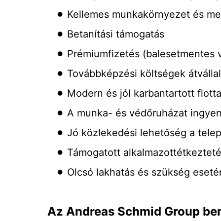
Kellemes munkakörnyezet és me
Betanítási támogatás
Prémiumfizetés (balesetmentes ve
Továbbképzési költségek átválla
Modern és jól karbantartott flo
A munka- és védőruházat ingyen
Jó közlekedési lehetőség a tele
Támogatott alkalmazottétkeztet
Olcsó lakhatás és szükség eseté
Az Andreas Schmid Group be