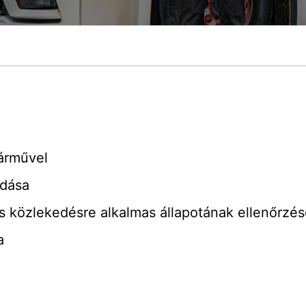
járművel
odása
közlekedésre alkalmas állapotának ellenőrzés
a