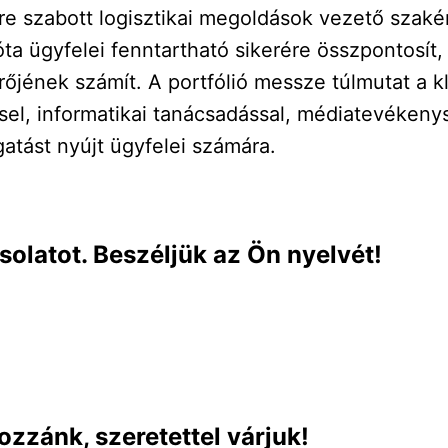
 szabott logisztikai megoldások vezető szakért
óta ügyfelei fenntartható sikerére összpontosít,
rőjének számít. A portfólió messze túlmutat a kl
ssel, informatikai tanácsadással, médiatevéken
atást nyújt ügyfelei számára.
solatot. Beszéljük az Ön nyelvét!
ozzánk, szeretettel várjuk!