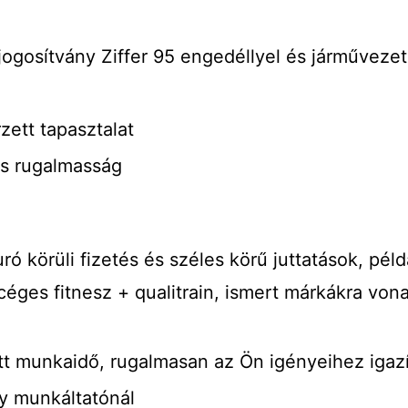
ogosítvány Ziffer 95 engedéllyel és járművezet
zett tapasztalat
s rugalmasság
ó körüli fizetés és széles körű juttatások, példá
, céges fitnesz + qualitrain, ismert márkákra 
t munkaidő, rugalmasan az Ön igényeihez igaz
y munkáltatónál