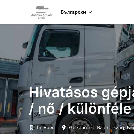
Zum
Inhalt
Български
Startseite
springen
Hivatásos gépjá
/ nő / különfél
helyben
Gersthofen
,
Bajorország
,
Né