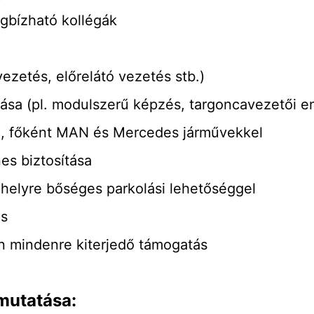
gbízható kollégák
zetés, előrelátó vezetés stb.)
lása (pl. modulszerű képzés, targoncavezetői e
tta, főként MAN és Mercedes járművekkel
es biztosítása
phelyre bőséges parkolási lehetőséggel
és
n mindenre kiterjedő támogatás
mutatása: