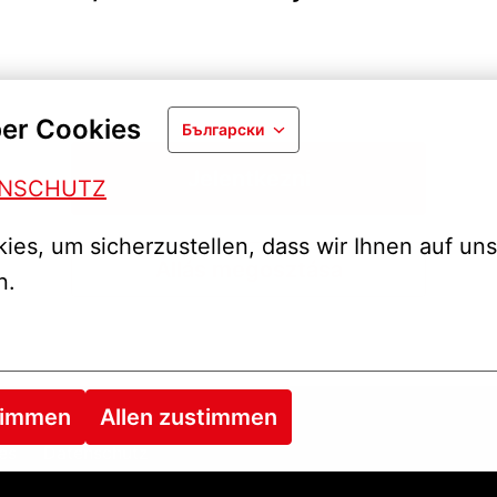
er Cookies
Български
Jelentkezni
ENSCHUTZ
es, um sicherzustellen, dass wir Ihnen auf uns
Állás megosztása
n.
timmen
Allen zustimmen
es
Datenschutz