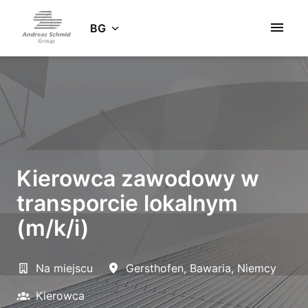
Zum
Inhalt
BG
Startseite
springen
Kierowca zawodowy w
transporcie lokalnym
(m/k/i)
Na miejscu
Gersthofen
,
Bawaria
,
Niemcy
Kierowca