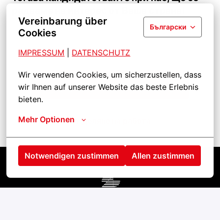
радваме на интерес от Ваша страна!
Vereinbarung über
Български
Cookies
IMPRESSUM
| 
DATENSCHUTZ
Wir verwenden Cookies, um sicherzustellen, dass 
Кандидатствайте
wir Ihnen auf unserer Website das beste Erlebnis 
bieten.
Mehr Optionen
Разделяне на работа
Notwendigen zustimmen
Allen zustimmen
Startseite