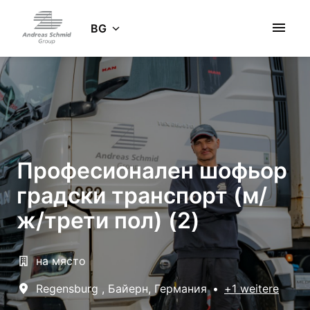
Zum
Inhalt
BG
Startseite
springen
Професионален шофьор
градски транспорт (м/
ж/трети пол) (2)
на място
Regensburg
,
Байерн
,
Германия
•
+1 weitere