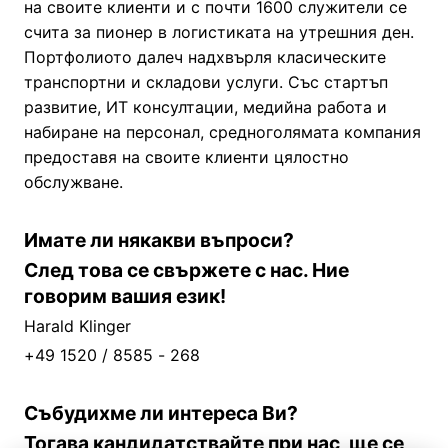
на своите клиенти и с почти 1600 служители се
счита за пионер в логистиката на утрешния ден.
Портфолиото далеч надхвърля класическите
транспортни и складови услуги. Със стартъп
развитие, ИТ консултации, медийна работа и
набиране на персонал, средноголямата компания
предоставя на своите клиенти цялостно
обслужване.
Имате ли някакви въпроси?
След това се свържете с нас. Ние
говорим вашия език!
Harald Klinger
+49 1520 / 8585 - 268
Събудихме ли интереса Ви?
Тогава кандидатствайте при нас, ще се